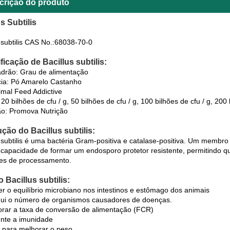
crição do produto
s Subtilis
s subtilis CAS No.:68038-70-0
ficação de Bacillus subtilis:
drão: Grau de alimentação
ia: Pó Amarelo Castanho
imal Feed Addictive
20 bilhões de cfu / g, 50 bilhões de cfu / g, 100 bilhões de cfu / g, 200 
ão: Promova Nutrição
ução do Bacillus subtilis:
s subtilis é uma bactéria Gram-positiva e catalase-positiva. Um membro 
 capacidade de formar um endosporo protetor resistente, permitindo q
es de processamento.
 Bacillus subtilis:
er o equilíbrio microbiano nos intestinos e estômago dos animais
nui o número de organismos causadores de doenças.
orar a taxa de conversão de alimentação (FCR)
nte a imunidade
a para melhorar o peso