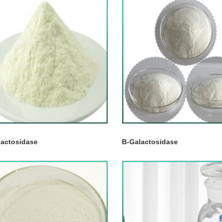
lactosidase
Β-Galactosidase