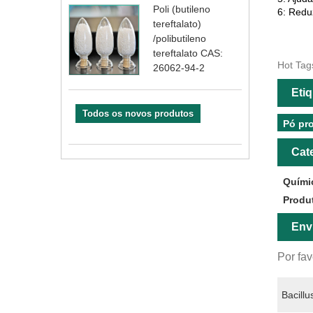
Poli (butileno
6: Redu
tereftalato)
/polibutileno
tereftalato CAS:
Hot Tags
26062-94-2
Eti
Todos os novos produtos
Pó pro
Cat
Quími
Produ
Env
Por fav