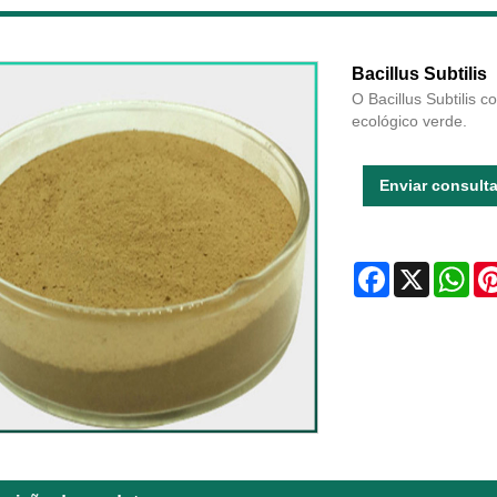
Bacillus Subtilis
O Bacillus Subtilis 
ecológico verde.
Enviar consult
Facebook
X
Wha