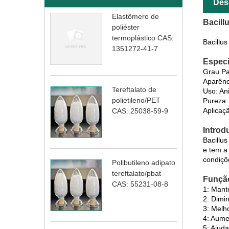
Des
Elastômero de
Bacillu
poliéster
termoplástico CAS:
Bacillu
1351272-41-7
Especi
Grau Pa
Aparênc
Tereftalato de
Uso: An
polietileno/PET
Pureza: 
Aplicaç
CAS: 25038-59-9
Introd
Bacillu
e tem a
condiçõ
Polibutileno adipato
tereftalato/pbat
Função
CAS: 55231-08-8
1: Mant
2: Dimi
3: Melh
4: Aume
5: Ajud