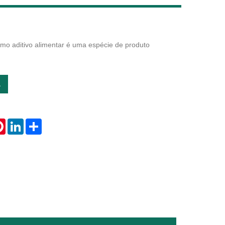
como aditivo alimentar é uma espécie de produto
Live
a
tsApp
Pinterest
LinkedIn
Share