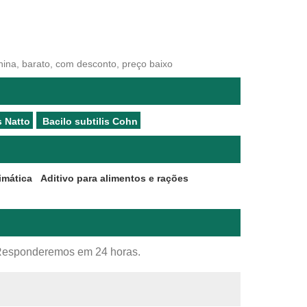
 China, barato, com desconto, preço baixo
s Natto
Bacilo subtilis Cohn
imática
Aditivo para alimentos e rações
o. Responderemos em 24 horas.