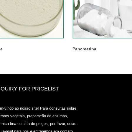
se
Pancreatina
NQUIRY FOR PRICELIST
2020-CPHI Europe, Milan 13-15 o
m-vindo ao nosso site! Para consultas sobre
Booth18L33
tratos vegetais, preparação de enzimas,
2021/03/30
ímica fina ou lista de preços, por favor, deixe
Nós desenvolvemos, comercializamos e distribuímos os
u e-mail para nós e entraremos em contato