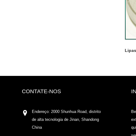
Lipa
CONTATE-NOS
I
Endereço: 2000 Shunhua Road, distrito
Be
de alta tecnologia de Jinan, Shandong
ex
China
qu
se