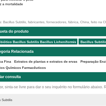
z a mortalidade
: Bacillus Subtilis, fabricantes, fornecedores, fábrica, China, feito na
queta do produto
biótico Bacillus Subtilis Bacillus Licheniformis
Bacillus Subtili
egoria Relacionada
ca Fina
Extratos de plantas e extratos de ervas
Preparação Enz
tos Químicos Farmacêuticos
iar consulta
or, sinta-se livre para dar o seu inquérito no formulário abaix