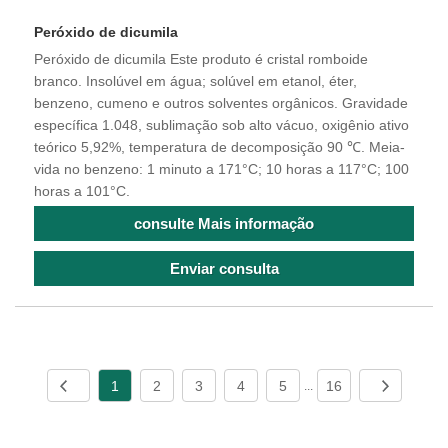
Peróxido de dicumila
Peróxido de dicumila Este produto é cristal romboide
branco. Insolúvel em água; solúvel em etanol, éter,
benzeno, cumeno e outros solventes orgânicos. Gravidade
específica 1.048, sublimação sob alto vácuo, oxigênio ativo
teórico 5,92%, temperatura de decomposição 90 ℃. Meia-
vida no benzeno: 1 minuto a 171°C; 10 horas a 117°C; 100
horas a 101°C.
consulte Mais informação
Enviar consulta
1
2
3
4
5
16
...