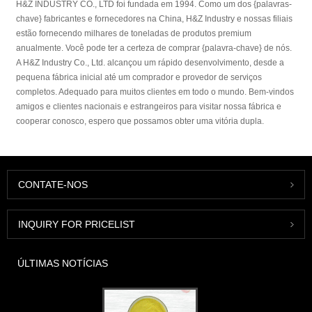
H&Z INDUSTRY CO., LTD foi fundada em 1994. Como um dos {palavras-
chave} fabricantes e fornecedores na China, H&Z Industry e nossas filiais
estão fornecendo milhares de toneladas de produtos premium
anualmente. Você pode ter a certeza de comprar {palavra-chave} de nós.
A H&Z Industry Co., Ltd. alcançou um rápido desenvolvimento, desde a
pequena fábrica inicial até um comprador e provedor de serviços
completos. Adequado para muitos clientes em todo o mundo. Bem-vindos
amigos e clientes nacionais e estrangeiros para visitar nossa fábrica e
cooperar conosco, espero que possamos obter uma vitória dupla.
CONTATE-NOS
INQUIRY FOR PRICELIST
ÚLTIMAS NOTÍCIAS