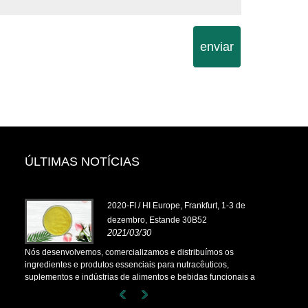
enviar
ÚLTIMAS NOTÍCIAS
ut,
2020-FI / HI Europe, Frankfurt, 1-3 de
dezembro, Estande 30B52
2021/03/30
Nós desenvolvemos, comercializamos e distribuímos os
Nós desenvol
ingredientes e produtos essenciais para nutracêuticos,
ingredientes 
nais a
suplementos e indústrias de alimentos e bebidas funcionais a
suplementos 
 e
partir de fábricas primárias localizadas na China, Japão e
partir de fáb
mos
Coréia, onde temos muitos anos de experiência e estamos
Coréia, onde