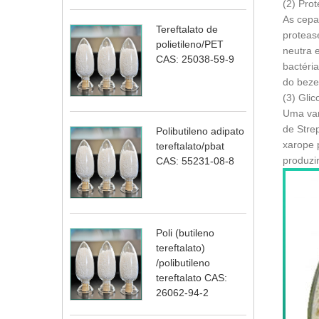
(2) Pro
As cepas
Tereftalato de
proteas
polietileno/PET
neutra 
CAS: 25038-59-9
bactéri
do beze
(3) Gli
Uma var
de Stre
Polibutileno adipato
xarope 
tereftalato/pbat
produzi
CAS: 55231-08-8
Poli (butileno
tereftalato)
/polibutileno
tereftalato CAS:
26062-94-2