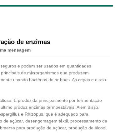
Live
ração de enzimas
uma mensagem
 seguros e podem ser usados ​​em quantidades
 principais de microrganismos que produzem
almente usando bactérias do ar boas. As cepas e o uso
altose. É produzida principalmente por fermentação
te último produz enzimas termoestáveis. Além disso,
spergillus e Rhizopus, que é adequado para
ão de açúcar, desengomagem têxtil, processamento de
bmersa para produção de açúcar, produção de álcool,