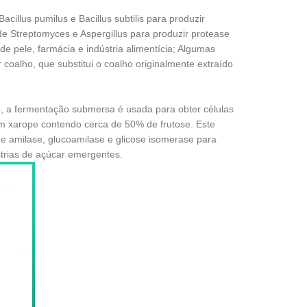
cillus pumilus e Bacillus subtilis para produzir
 Streptomyces e Aspergillus para produzir protease
e pele, farmácia e indústria alimentícia; Algumas
oalho, que substitui o coalho originalmente extraído
 a fermentação submersa é usada para obter células
um xarope contendo cerca de 50% de frutose. Este
e amilase, glucoamilase e glicose isomerase para
strias de açúcar emergentes.