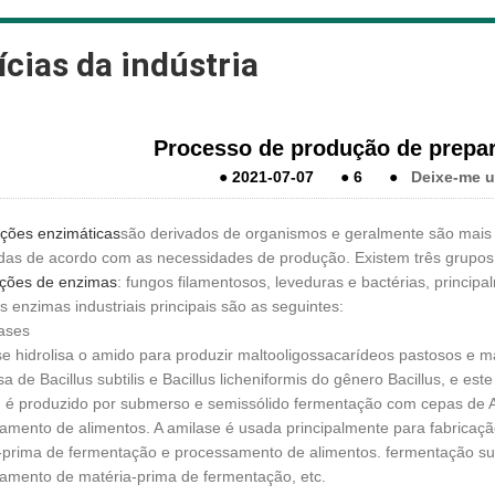
ícias da indústria
Processo de produção de prepa
●
2021-07-07
●
6
●
Deixe-me 
ções enzimáticas
são derivados de organismos e geralmente são mais
as de acordo com as necessidades de produção. Existem três grupos
ções de enzimas
: fungos filamentosos, leveduras e bactérias, princip
s enzimas industriais principais são as seguintes:
lases
se hidrolisa o amido para produzir maltooligossacarídeos pastosos e m
 de Bacillus subtilis e Bacillus licheniformis do gênero Bacillus, e es
é produzido por submerso e semissólido fermentação com cepas de A
amento de alimentos. A amilase é usada principalmente para fabricaç
-prima de fermentação e processamento de alimentos. fermentação su
amento de matéria-prima de fermentação, etc.