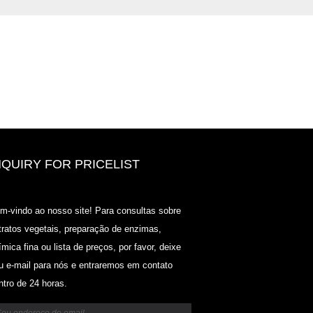
NQUIRY FOR PRICELIST
2020-CPHI Europe, Milan 13-15 o
m-vindo ao nosso site! Para consultas sobre
Booth18L33
tratos vegetais, preparação de enzimas,
2021/03/30
ímica fina ou lista de preços, por favor, deixe
Nós desenvolvemos, comercializamos e distribuímos os
u e-mail para nós e entraremos em contato
ingredientes e produtos essenciais para nutracêuticos,
suplementos e indústrias de alimentos e bebidas funcio
ntro de 24 horas.
partir de fábricas primárias localizadas na China, Japão
Coréia, onde temos muitos anos de experiência e esta