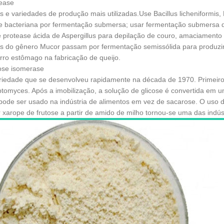
tease
 e variedades de produção mais utilizadas.Use Bacillus licheniformis, Ba
e bacteriana por fermentação submersa; usar fermentação submersa de
e protease ácida de Aspergillus para depilação de couro, amaciamento d
as do gênero Mucor passam por fermentação semissólida para produzir c
rro estômago na fabricação de queijo.
cose isomerase
iedade que se desenvolveu rapidamente na década de 1970. Primeiro,
ptomyces. Após a imobilização, a solução de glicose é convertida em 
pode ser usado na indústria de alimentos em vez de sacarose. O uso d
r xarope de frutose a partir de amido de milho tornou-se uma das indú