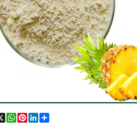
cebook
X
WhatsApp
Pinterest
LinkedIn
Share