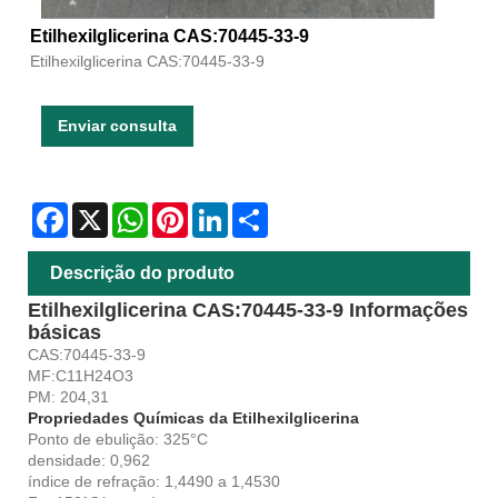
Etilhexilglicerina CAS:70445-33-9
Etilhexilglicerina CAS:70445-33-9
Enviar consulta
Facebook
X
WhatsApp
Pinterest
LinkedIn
Share
Descrição do produto
Etilhexilglicerina CAS:70445-33-9 Informações
básicas
CAS:70445-33-9
MF:C11H24O3
PM: 204,31
Propriedades Químicas da Etilhexilglicerina
Ponto de ebulição: 325°C
densidade: 0,962
índice de refração: 1,4490 a 1,4530