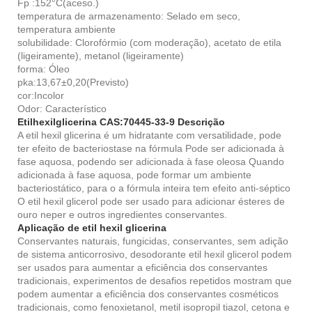
Fp :152°C(aceso.)
temperatura de armazenamento: Selado em seco,
temperatura ambiente
solubilidade: Clorofórmio (com moderação), acetato de etila
(ligeiramente), metanol (ligeiramente)
forma: Óleo
pka:13,67±0,20(Previsto)
cor:Incolor
Odor: Característico
Etilhexilglicerina CAS:70445-33-9 Descrição
A etil hexil glicerina é um hidratante com versatilidade, pode
ter efeito de bacteriostase na fórmula Pode ser adicionada à
fase aquosa, podendo ser adicionada à fase oleosa Quando
adicionada à fase aquosa, pode formar um ambiente
bacteriostático, para o a fórmula inteira tem efeito anti-séptico
O etil hexil glicerol pode ser usado para adicionar ésteres de
ouro neper e outros ingredientes conservantes.
Aplicação de etil hexil glicerina
Conservantes naturais, fungicidas, conservantes, sem adição
de sistema anticorrosivo, desodorante etil hexil glicerol podem
ser usados ​​para aumentar a eficiência dos conservantes
tradicionais, experimentos de desafios repetidos mostram que
podem aumentar a eficiência dos conservantes cosméticos
tradicionais, como fenoxietanol, metil isopropil tiazol, cetona e