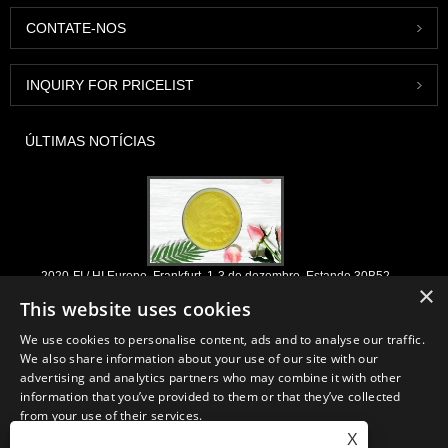
CONTATE-NOS
INQUIRY FOR PRICELIST
ÚLTIMAS NOTÍCIAS
2020-FI / HI Europe, Frankfurt, 1-3 de dezembro, Estande 30B52
×
This website uses cookies
2021/03/30
Nós desenvolvemos, comercializamos e distribuímos os ingredientes e
We use cookies to personalise content, ads and to analyse our traffic.
produtos essenciais para nutracêuticos, suplementos e indústrias de
We also share information about your use of our site with our
alimentos e bebidas funcionais a partir de fábricas primárias localizadas
advertising and analytics partners who may combine it with other
na China, Japão e Coréia, onde temos muitos anos de experiência e
information that you’ve provided to them or that they’ve collected
estamos muito bem estabelecidos. Nossa experiência e reputação em
from your use of their services.
sourcing beneficiam nossos parceiros em todo o mundo.
X