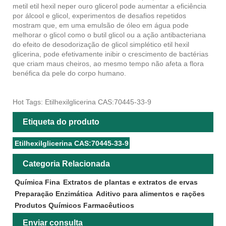
metil etil hexil neper ouro glicerol pode aumentar a eficiência
por álcool e glicol, experimentos de desafios repetidos
mostram que, em uma emulsão de óleo em água pode
melhorar o glicol como o butil glicol ou a ação antibacteriana
do efeito de desodorização de glicol simplético etil hexil
glicerina, pode efetivamente inibir o crescimento de bactérias
que criam maus cheiros, ao mesmo tempo não afeta a flora
benéfica da pele do corpo humano.
Hot Tags: Etilhexilglicerina CAS:70445-33-9
Etiqueta do produto
Etilhexilglicerina CAS:70445-33-9
Categoria Relacionada
Química Fina
Extratos de plantas e extratos de ervas
Preparação Enzimática
Aditivo para alimentos e rações
Produtos Químicos Farmacêuticos
Enviar consulta