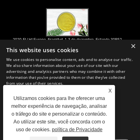
2020-FI / HI Europe, Frankfurt, 1-3 de dezembro, Estande 30B52
×
2021/03/30
This website uses cookies
Nós desenvolvemos, comercializamos e distribuímos os ingredientes e
We use cookies to personalise content, ads and to analyse our traffic.
produtos essenciais para nutracêuticos, suplementos e indústrias de
We also share information about your use of our site with our
alimentos e bebidas funcionais a partir de fábricas primárias localizadas
advertising and analytics partners who may combine it with other
na China, Japão e Coréia, onde temos muitos anos de experiência e
information that you’ve provided to them or that they’ve collected
estamos muito bem estabelecidos. Nossa experiência e reputação em
from your use of their services.
sourcing beneficiam nossos parceiros em todo o mundo.
X
STRICTLY NECESSARY
PERFORMANCE
Utilizamos cookies para lhe oferecer uma
melhor experiência de navegação, analisar
TARGETING
FUNCTIONALITY
o tráfego do site e personalizar o conteúdo.
links
Sitemap
RSS
XML
Privacy Policy
Ao utilizar este site, você concorda com o
UNCLASSIFIED
uso de cookies.
política de Privacidade
SHOW DETAILS
Copyright © 2021 H&Z Industry Co., Ltd. - Plant Extracts, Enzyme Preparation, Fine