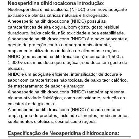
Neosperidina dihidrocalcona Introdução:
Neohesperidina dihidrocalcona (NHDC) é um novo adoçante
extraído de plantas cítricas naturais e hidrogenado.
A neoesperidina dihidrocalcona (NHDC) possui as
características de alta doçura, bom gosto, gosto residual
duradouro, baixa caloria, não toxicidade e boa estabilidade.
A neoesperidina dihidrocalcona (NHDC) é o novo adoçante e
agente de proteção contra o amargor mais atraente,
amplamente utilizado na indústria de alimentos e rações.
NHDC (neohesperidina dihidrocalcona) é cerca de 1.500 a
1.800 vezes mais doce que o açúcar, seu doce tem gosto de
alcaçuz.
NHDC é um adoçante eficiente, intensificador de doçura e
sabor com características não tóxicas, de baixo teor calórico,
de mascaramento de sabor e amargor.
A neoesperidina dihidrocalcona (NHDC) também apresenta
alguma atividade fisiológica, como antioxidante, redução do
colesterol e da glicemia.
A neoesperidina dihidrocalcona (NHDC) é usada em uma
ampla gama de produtos, incluindo alimentos, medicamentos,
suplementos dietéticos, cosméticos e rações.
Especificação de Neosperidina dihidrocalcona: