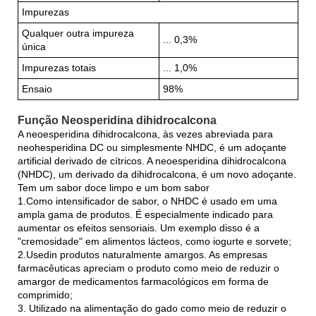
Impurezas
Qualquer outra impureza
... 0,3%
única
Impurezas totais
... 1,0%
Ensaio
98%
Função Neosperidina dihidrocalcona
A neoesperidina dihidrocalcona, às vezes abreviada para
neohesperidina DC ou simplesmente NHDC, é um adoçante
artificial derivado de cítricos. A neoesperidina dihidrocalcona
(NHDC), um derivado da dihidrocalcona, é um novo adoçante.
Tem um sabor doce limpo e um bom sabor
1.Como intensificador de sabor, o NHDC é usado em uma
ampla gama de produtos. É especialmente indicado para
aumentar os efeitos sensoriais. Um exemplo disso é a
"cremosidade" em alimentos lácteos, como iogurte e sorvete;
2.Usedin produtos naturalmente amargos. As empresas
farmacêuticas apreciam o produto como meio de reduzir o
amargor de medicamentos farmacológicos em forma de
comprimido;
3. Utilizado na alimentação do gado como meio de reduzir o