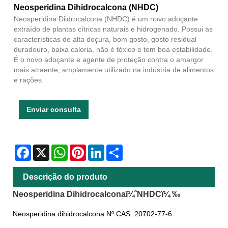
Neosperidina Dihidrocalcona (NHDC)
Neosperidina Diidrocalcona (NHDC) é um novo adoçante
extraído de plantas cítricas naturais e hidrogenado. Possui as
características de alta doçura, bom gosto, gosto residual
duradouro, baixa caloria, não é tóxico e tem boa estabilidade.
É o novo adoçante e agente de proteção contra o amargor
mais atraente, amplamente utilizado na indústria de alimentos
e rações.
Enviar consulta
Facebook
X
WhatsApp
Pinterest
LinkedIn
Share
Descrição do produto
Neosperidina Dihidrocalconaï¼ˆNHDCï¼ ‰
Neosperidina dihidrocalcona Nº CAS: 20702-77-6