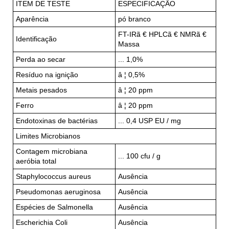
ITEM DE TESTE
ESPECIFICAÇÃO
Aparência
pó branco
FT-IRã € HPLCã € NMRã €
Identificação
Massa
Perda ao secar
... 1,0%
Resíduo na ignição
â ¦ 0,5%
Metais pesados
â ¦ 20 ppm
Ferro
â ¦ 20 ppm
Endotoxinas de bactérias
... 0,4 USP EU / mg
Limites Microbianos
Contagem microbiana
... 100 cfu / g
aeróbia total
Staphylococcus aureus
Ausência
Pseudomonas aeruginosa
Ausência
Espécies de Salmonella
Ausência
Escherichia Coli
Ausência