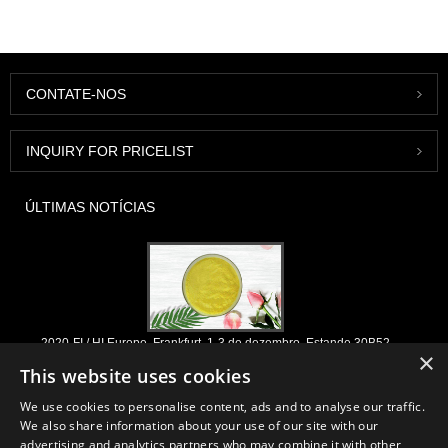
CONTATE-NOS
INQUIRY FOR PRICELIST
ÚLTIMAS NOTÍCIAS
2020-FI / HI Europe, Frankfurt, 1-3 de dezembro, Estande 30B52
×
2021/03/30
This website uses cookies
Nós desenvolvemos, comercializamos e distribuímos os ingredientes e
We use cookies to personalise content, ads and to analyse our traffic.
produtos essenciais para nutracêuticos, suplementos e indústrias de
We also share information about your use of our site with our
alimentos e bebidas funcionais a partir de fábricas primárias localizadas
advertising and analytics partners who may combine it with other