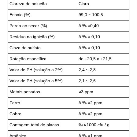
Clareza de solução
Claro
Ensaio (%)
99,0 ~ 100,5
Perda ao secar (%)
â ‰ ¤0,40
Resíduo na ignição (%)
â ‰ ¤ 0,10
Cinza de sulfato
â ‰ ¤ 0,10
Rotação específica
de +20,5 a +21,5
Valor de PH (solução a 2%)
2,4 ~ 2,8
Valor de PH (solução a 5%)
2,1 ~ 2,6
Metais pesados
¤3 ppm
Ferro
â ‰ ¤2 ppm
Cobre
â ‰ ¤2 ppm
Contagem total de placas
‰ ¤1000 cfu / g
Arsênico
â ‰ ¤1 ppm