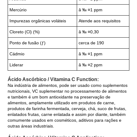
Mercúrio
â ‰ ¤1 ppm
Impurezas orgânicas voláteis
Atende aos requisitos
Cloreto (Cl) (%)
â ‰ ¤0,30
Ponto de fusão (ƒ)
cerca de 190
Cádmio
â ‰ ¤1 ppm
Liderar
â ‰ ¤2 ppm
Ácido Ascórbico / Vitamina C Function:
Na indústria de alimentos, pode ser usado como suplementos
nutricionais, VC suplementar no processamento de alimentos
e também é um bom antioxidante na preservação de
alimentos, amplamente utilizado em produtos de carne,
produtos de farinha fermentada, cerveja, chá, suco de frutas,
enlatados frutas, carne enlatada e assim por diante, também
comumente usados ​​em cosméticos, aditivos para rações e
outras áreas industriais.