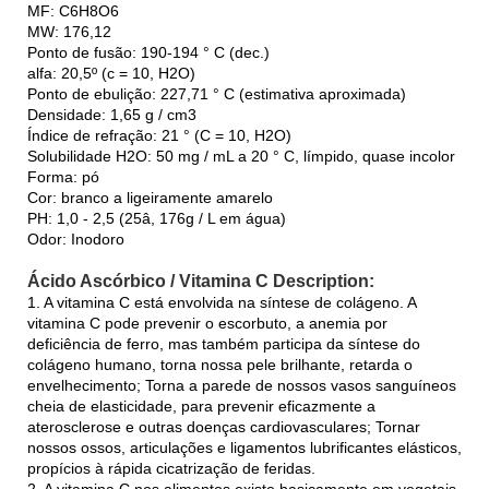
MF: C6H8O6
MW: 176,12
Ponto de fusão: 190-194 ° C (dec.)
alfa: 20,5º (c = 10, H2O)
Ponto de ebulição: 227,71 ° C (estimativa aproximada)
Densidade: 1,65 g / cm3
Índice de refração: 21 ° (C = 10, H2O)
Solubilidade H2O: 50 mg / mL a 20 ° C, límpido, quase incolor
Forma: pó
Cor: branco a ligeiramente amarelo
PH: 1,0 - 2,5 (25â, 176g / L em água)
Odor: Inodoro
Ácido Ascórbico / Vitamina C Description:
1. A vitamina C está envolvida na síntese de colágeno. A
vitamina C pode prevenir o escorbuto, a anemia por
deficiência de ferro, mas também participa da síntese do
colágeno humano, torna nossa pele brilhante, retarda o
envelhecimento; Torna a parede de nossos vasos sanguíneos
cheia de elasticidade, para prevenir eficazmente a
aterosclerose e outras doenças cardiovasculares; Tornar
nossos ossos, articulações e ligamentos lubrificantes elásticos,
propícios à rápida cicatrização de feridas.
2. A vitamina C nos alimentos existe basicamente em vegetais