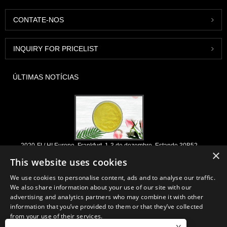
CONTATE-NOS
INQUIRY FOR PRICELIST
ÚLTIMAS NOTÍCIAS
2020-FI / HI Europe, Frankfurt, 1-3 de dezembro, Estande 30B52
×
This website uses cookies
2021/03/30
Nós desenvolvemos, comercializamos e distribuímos os ingredientes e
We use cookies to personalise content, ads and to analyse our traffic.
produtos essenciais para nutracêuticos, suplementos e indústrias de
We also share information about your use of our site with our
alimentos e bebidas funcionais a partir de fábricas primárias localizadas
advertising and analytics partners who may combine it with other
na China, Japão e Coréia, onde temos muitos anos de experiência e
information that you’ve provided to them or that they’ve collected
estamos muito bem estabelecidos. Nossa experiência e reputação em
from your use of their services.
sourcing beneficiam nossos parceiros em todo o mundo.