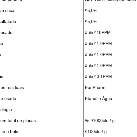
ao secar
¤5,0%
sulfatada
¤5,0%
pesado
â ‰ ¤10PPM
co
â ‰ ¤1.0PPM
o
â ‰ ¤1.0PPM
â ‰ ¤1.0PPM
io
â ‰ ¤0.1PPM
tes residuais
Eur.Pharm.
te usado
Etanol e Água
iologia
em total de placas
‰ ¤1000cfu / g
to e bolor
¤100cfu / g