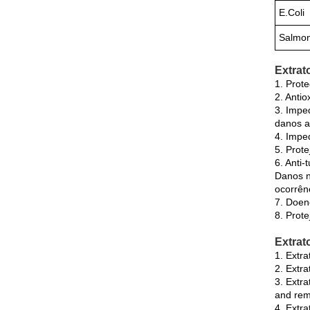
E.Coli
Salmon
Extrat
1. Prot
2. Antio
3. Impe
danos a
4. Impe
5. Prote
6. Anti
Danos n
ocorrên
7. Doen
8. Prote
Extrat
1. Extra
2. Extra
3. Extra
and remo
4. Extra