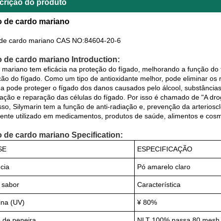
crição do produto
o de cardo mariano
 de cardo mariano CAS NO:84604-20-6
o de cardo mariano Introduction:
 mariano tem eficácia na proteção do fígado, melhorando a função do 
ção do fígado. Como um tipo de antioxidante melhor, pode eliminar os r
na pode proteger o fígado dos danos causados ​​pelo álcool, substância
ação e reparação das células do fígado. Por isso é chamado de "A drog
sso, Silymarin tem a função de anti-radiação e, prevenção da arteriosc
nte utilizado em medicamentos, produtos de saúde, alimentos e cosm
o de cardo mariano Specification:
SE
ESPECIFICAÇÃO
cia
Pó amarelo claro
 sabor
Característica
ina (UV)
¥ 80%
e de peneira
NLT 100% passa 80 mesh