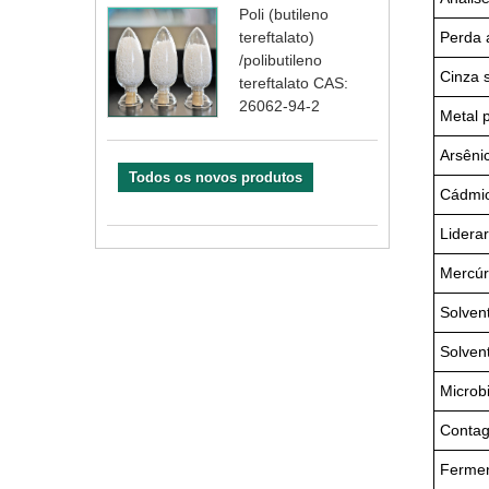
Poli (butileno
Perda 
tereftalato)
/polibutileno
Cinza 
tereftalato CAS:
26062-94-2
Metal 
Arsêni
Todos os novos produtos
Cádmi
Liderar
Mercúr
Solven
Solven
Microb
Contag
Fermen