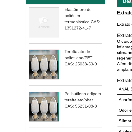
Des
Elastômero de
Extrat
poliéster
termoplástico CAS:
Extrato
1351272-41-7
Extrat
O cardo
inflama
Tereftalato de
silimari
polietileno/PET
regener
Além di
CAS: 25038-59-9
amplame
Extrat
ANÁLI
Polibutileno adipato
Aparên
tereftalato/pbat
CAS: 55231-08-8
Odor e
Silimar
Anális