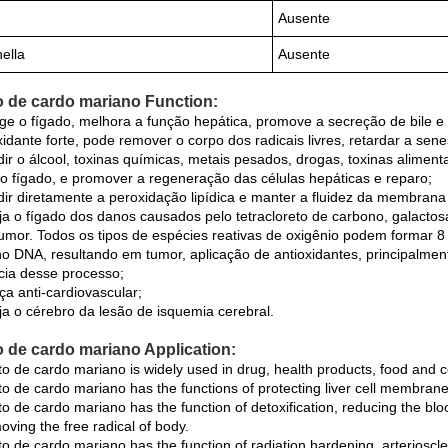
Ausente
ella
Ausente
o de cardo mariano Function:
ege o fígado, melhora a função hepática, promove a secreção de bile e
xidante forte, pode remover o corpo dos radicais livres, retardar a sen
dir o álcool, toxinas químicas, metais pesados, drogas, toxinas alimen
o fígado, e promover a regeneração das células hepáticas e reparo;
dir diretamente a peroxidação lipídica e manter a fluidez da membrana 
ja o fígado dos danos causados ​​pelo tetracloreto de carbono, galactos
-tumor. Todos os tipos de espécies reativas de oxigênio podem formar 
o DNA, resultando em tumor, aplicação de antioxidantes, principalment
cia desse processo;
ça anti-cardiovascular;
ja o cérebro da lesão de isquemia cerebral.
o de cardo mariano Application:
to de cardo mariano is widely used in drug, health products, food and 
to de cardo mariano has the functions of protecting liver cell membrane
to de cardo mariano has the function of detoxification, reducing the bloo
ving the free radical of body.
to de cardo mariano has the function of radiation hardening, arterioscl