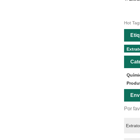
Hot Tags
Eti
Extra
Cat
Quími
Produ
Env
Por fav