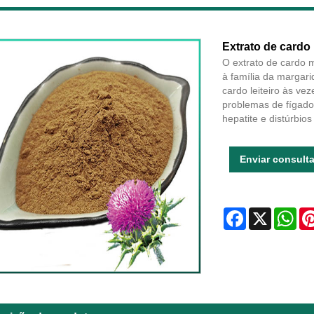
Extrato de cardo
O extrato de cardo m
à família da margari
cardo leiteiro às ve
problemas de fígado.
hepatite e distúrbios 
Enviar consult
Facebook
X
Wha