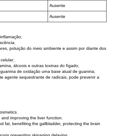
Ausente
Ausente
 inflamação;
escência;
tares, poluição do meio ambiente e assim por diante dos
celular;
amina, álcoois e outras toxinas do fígado;
8 guanina de oxidação uma base atual de guanina;
e agente sequestrante de radicais, pode prevenir a
cosmetics.
 and improving the liver function.
d fat, benefiting the gallbladder, protecting the brain
erosis preventing,skinaging delaying