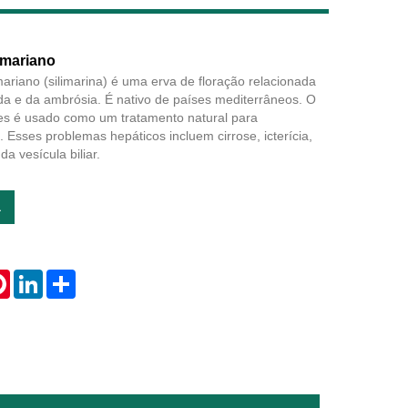
 mariano
ariano (silimarina) é uma erva de floração relacionada
Live
da e da ambrósia. É nativo de países mediterrâneos. O
zes é usado como um tratamento natural para
 Esses problemas hepáticos incluem cirrose, icterícia,
da vesícula biliar.
a
tsApp
Pinterest
LinkedIn
Share