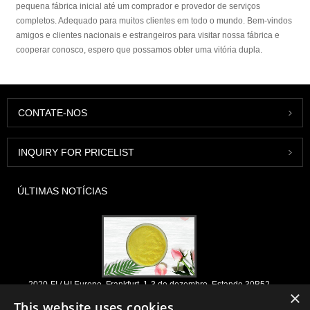
pequena fábrica inicial até um comprador e provedor de serviços
completos. Adequado para muitos clientes em todo o mundo. Bem-vindos
amigos e clientes nacionais e estrangeiros para visitar nossa fábrica e
cooperar conosco, espero que possamos obter uma vitória dupla.
CONTATE-NOS
INQUIRY FOR PRICELIST
ÚLTIMAS NOTÍCIAS
2020-FI / HI Europe, Frankfurt, 1-3 de dezembro, Estande 30B52
×
This website uses cookies
2021/03/30