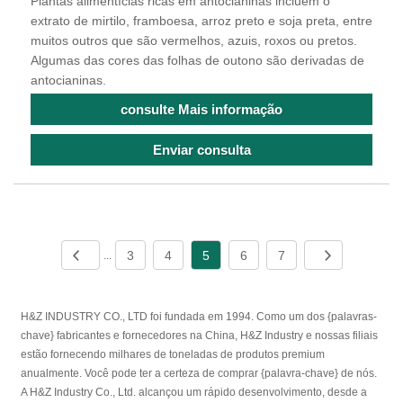
Plantas alimentícias ricas em antocianinas incluem o
extrato de mirtilo, framboesa, arroz preto e soja preta, entre
muitos outros que são vermelhos, azuis, roxos ou pretos.
Algumas das cores das folhas de outono são derivadas de
antocianinas.
consulte Mais informação
Enviar consulta
3
4
5
6
7
...
H&Z INDUSTRY CO., LTD foi fundada em 1994. Como um dos {palavras-
chave} fabricantes e fornecedores na China, H&Z Industry e nossas filiais
estão fornecendo milhares de toneladas de produtos premium
anualmente. Você pode ter a certeza de comprar {palavra-chave} de nós.
A H&Z Industry Co., Ltd. alcançou um rápido desenvolvimento, desde a