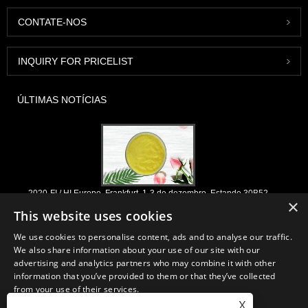
CONTATE-NOS
INQUIRY FOR PRICELIST
ÚLTIMAS NOTÍCIAS
2020-FI / HI Europe, Frankfurt, 1-3 de dezembro, Estande 30B52
×
2021/03/30
This website uses cookies
Nós desenvolvemos, comercializamos e distribuímos os ingredientes e
We use cookies to personalise content, ads and to analyse our traffic.
produtos essenciais para nutracêuticos, suplementos e indústrias de
We also share information about your use of our site with our
alimentos e bebidas funcionais a partir de fábricas primárias localizadas
advertising and analytics partners who may combine it with other
na China, Japão e Coréia, onde temos muitos anos de experiência e
information that you’ve provided to them or that they’ve collected
estamos muito bem estabelecidos. Nossa experiência e reputação em
from your use of their services.
sourcing beneficiam nossos parceiros em todo o mundo.
X