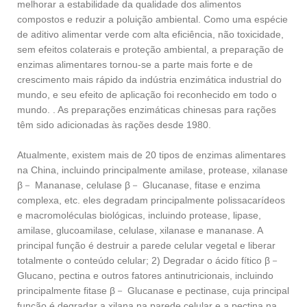
melhorar a estabilidade da qualidade dos alimentos
compostos e reduzir a poluição ambiental. Como uma espécie
de aditivo alimentar verde com alta eficiência, não toxicidade,
sem efeitos colaterais e proteção ambiental, a preparação de
enzimas alimentares tornou-se a parte mais forte e de
crescimento mais rápido da indústria enzimática industrial do
mundo, e seu efeito de aplicação foi reconhecido em todo o
mundo. . As preparações enzimáticas chinesas para rações
têm sido adicionadas às rações desde 1980.
Atualmente, existem mais de 20 tipos de enzimas alimentares
na China, incluindo principalmente amilase, protease, xilanase
β－ Mananase, celulase β－ Glucanase, fitase e enzima
complexa, etc. eles degradam principalmente polissacarídeos
e macromoléculas biológicas, incluindo protease, lipase,
amilase, glucoamilase, celulase, xilanase e mananase. A
principal função é destruir a parede celular vegetal e liberar
totalmente o conteúdo celular; 2) Degradar o ácido fítico β－
Glucano, pectina e outros fatores antinutricionais, incluindo
principalmente fitase β－ Glucanase e pectinase, cuja principal
função é degradar a xilana na parede celular e a pectina na