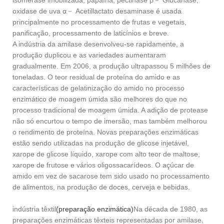
isomerase imobilizada, papaína, pectinase β－ Glucanase,
oxidase de uva α－ Acetillactato desaminase é usada
principalmente no processamento de frutas e vegetais,
panificação, processamento de laticínios e breve.
A indústria da amilase desenvolveu-se rapidamente, a
produção duplicou e as variedades aumentaram
gradualmente. Em 2006, a produção ultrapassou 5 milhões de
toneladas. O teor residual de proteína do amido e as
características de gelatinização do amido no processo
enzimático de moagem úmida são melhores do que no
processo tradicional de moagem úmida. A adição de protease
não só encurtou o tempo de imersão, mas também melhorou
o rendimento de proteína. Novas preparações enzimáticas
estão sendo utilizadas na produção de glicose injetável,
xarope de glicose líquido, xarope com alto teor de maltose,
xarope de frutose e vários oligossacarídeos. O açúcar de
amido em vez de sacarose tem sido usado no processamento
de alimentos, na produção de doces, cerveja e bebidas.
indústria têxtil
(preparação enzimática)
Na década de 1980, as
preparações enzimáticas têxteis representadas por amilase,